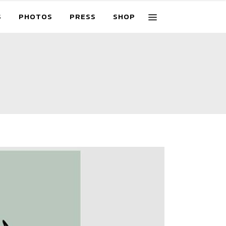
S
PHOTOS
PRESS
SHOP