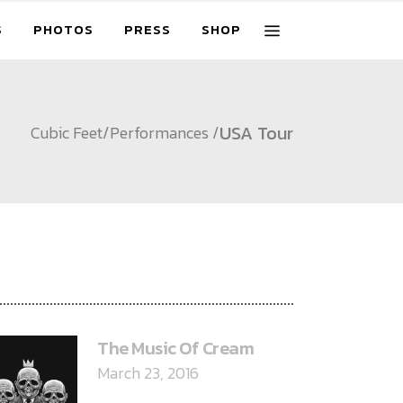
S
PHOTOS
PRESS
SHOP
USA Tour
Cubic Feet
/
Performances
/
ECENT POSTS
The Music Of Cream
March 23, 2016