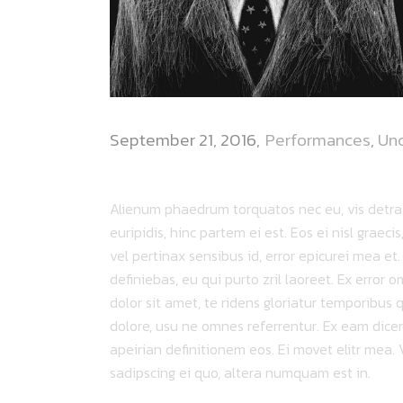
September 21, 2016
Performances
,
Un
USA TOUR
Alienum phaedrum torquatos nec eu, vis detraxit
euripidis, hinc partem ei est. Eos ei nisl graeci
vel pertinax sensibus id, error epicurei mea et.
definiebas, eu qui purto zril laoreet. Ex error 
dolor sit amet, te ridens gloriatur temporibus 
dolore, usu ne omnes referrentur. Ex eam dicer
apeirian definitionem eos. Ei movet elitr mea
sadipscing ei quo, altera numquam est in.