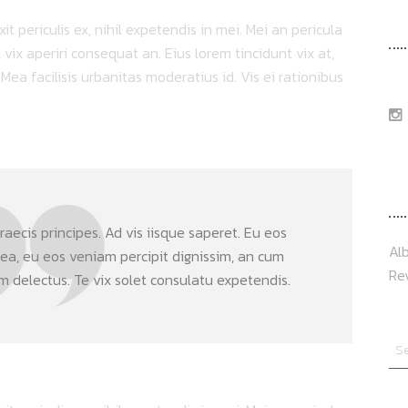
F
 periculis ex, nihil expetendis in mei. Mei an pericula
s, vix aperiri consequat an. Eius lorem tincidunt vix at,
 Mea facilisis urbanitas moderatius id. Vis ei rationibus
T
aecis principes. Ad vis iisque saperet. Eu eos
Al
 ea, eu eos veniam percipit dignissim, an cum
Re
delectus. Te vix solet consulatu expetendis.