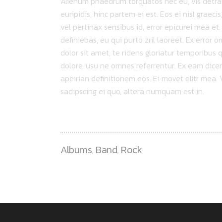
Alienum phaedrum torquatos nec eu, vis detraxit
euripidis, hinc partem ei est. Eos ei nisl graeci
vel pertinax sensibus id, error epicurei mea et.
definiebas, eu qui purto zril laoreet. Ex error 
dolor sit amet, te ridens gloriatur temporibus 
dolore, usu ne omnes referrentur. Ex eam dicer
apeirian definitionem eos. Ei movet elitr mea
sadipscing ei quo, altera numquam est in.
Albums
,
Band
,
Rock