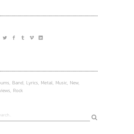
OLLOW US
AG
bums
Band
Lyrics
Metal
Music
New
views
Rock