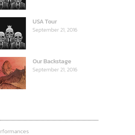
USA Tour
September 21, 2016
Our Backstage
September 21, 2016
ATEGORIES
rformances