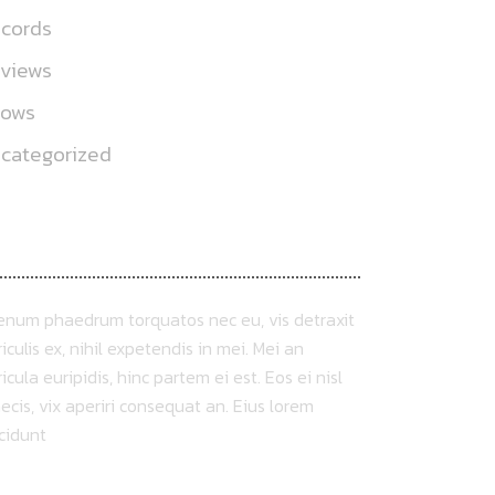
cords
views
hows
categorized
BOUT US
ienum phaedrum torquatos nec eu, vis detraxit
iculis ex, nihil expetendis in mei. Mei an
icula euripidis, hinc partem ei est. Eos ei nisl
ecis, vix aperiri consequat an. Eius lorem
ncidunt