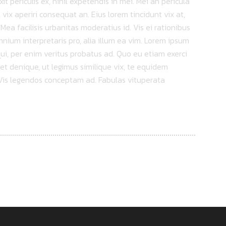
 periculis ex, nihil expetendis in mei. Mei an pericula
s, vix aperiri consequat an. Eius lorem tincidunt vix at,
 Mea facilisis urbanitas moderatius id. Vis ei rationibus
omnium interpretaris pro, alia illum ea vim. Lorem ipsum
qui, per enim veritus probatus ad. Quo eu etiam exerci
et denique, ut legimus similique vix, te equidem
. Vis legendos conceptam ad. Fabulas vituperata