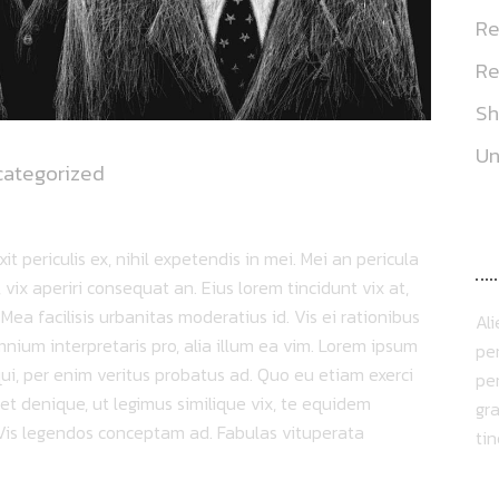
Re
Re
S
Un
categorized
A
 periculis ex, nihil expetendis in mei. Mei an pericula
s, vix aperiri consequat an. Eius lorem tincidunt vix at,
 Mea facilisis urbanitas moderatius id. Vis ei rationibus
Al
omnium interpretaris pro, alia illum ea vim. Lorem ipsum
per
qui, per enim veritus probatus ad. Quo eu etiam exerci
per
et denique, ut legimus similique vix, te equidem
gra
. Vis legendos conceptam ad. Fabulas vituperata
ti