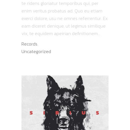
te ridens gloriatur temporibus qui, per
enim veritus probatus ad. Quo eu etiam
exerci dolore, usu ne omnes referrentur. Ex
eam diceret denique, ut legimus similique
vix, te equidem apeirian definitionem...
Records
,
Uncategorized