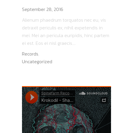
LIVE AT DIA FESTIVAL
September 28, 2016
Alienum phaedrum torquatos nec eu, vis
detraxit periculis ex, nihil expetendis in
mei. Mei an pericula euripidis, hinc partem
ei est. Eos ei nisl graecis....
Records
,
Uncategorized