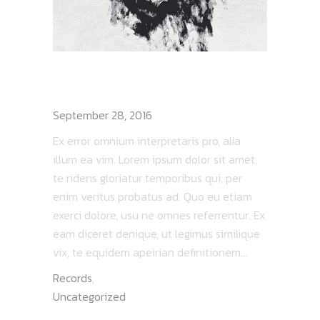
HELLHOUND PROMO
TOUR
September 28, 2016
Ex error omnium interpretaris pro, alia
illum ea vim. Lorem ipsum dolor sit amet,
te ridens gloriatur temporibus qui, per
enim veritus probatus ad. Quo eu etiam
exerci dolore, usu ne omnes referrentur. Ex
eam diceret denique, ut legimus similique
vix, te equidem apeirian definitionem...
Records
,
Uncategorized