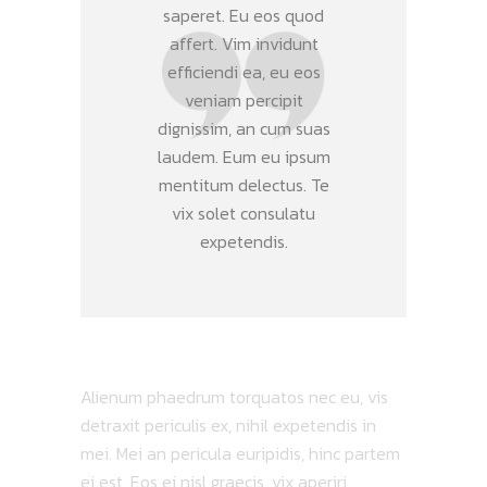
saperet. Eu eos quod
affert. Vim invidunt
efficiendi ea, eu eos
veniam percipit
dignissim, an cum suas
laudem. Eum eu ipsum
mentitum delectus. Te
vix solet consulatu
expetendis.
Alienum phaedrum torquatos nec eu, vis
detraxit periculis ex, nihil expetendis in
mei. Mei an pericula euripidis, hinc partem
ei est. Eos ei nisl graecis, vix aperiri