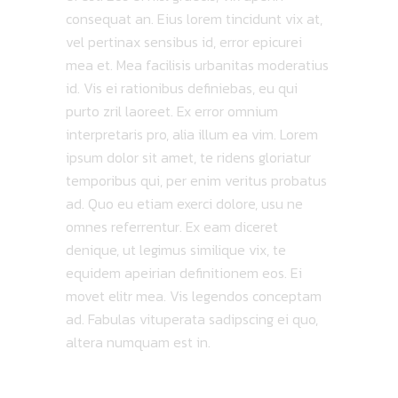
consequat an. Eius lorem tincidunt vix at,
vel pertinax sensibus id, error epicurei
mea et. Mea facilisis urbanitas moderatius
id. Vis ei rationibus definiebas, eu qui
purto zril laoreet. Ex error omnium
interpretaris pro, alia illum ea vim. Lorem
ipsum dolor sit amet, te ridens gloriatur
temporibus qui, per enim veritus probatus
ad. Quo eu etiam exerci dolore, usu ne
omnes referrentur. Ex eam diceret
denique, ut legimus similique vix, te
equidem apeirian definitionem eos. Ei
movet elitr mea. Vis legendos conceptam
ad. Fabulas vituperata sadipscing ei quo,
altera numquam est in.