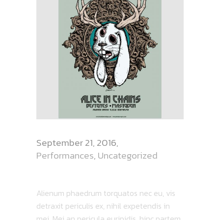
September 21, 2016
Performances
,
Uncategorized
VIDEO SHOOTING
Alienum phaedrum torquatos nec eu, vis
detraxit periculis ex, nihil expetendis in
mei. Mei an pericula euripidis, hinc partem