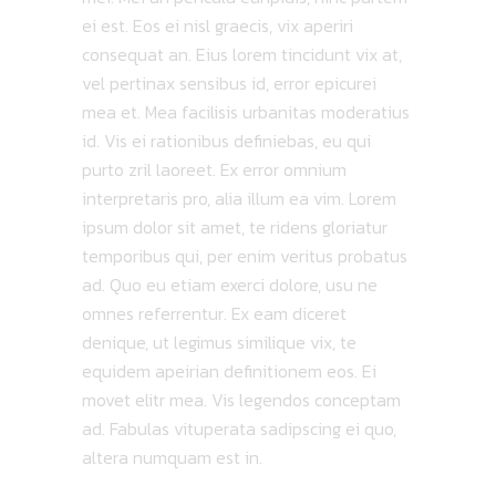
ei est. Eos ei nisl graecis, vix aperiri
consequat an. Eius lorem tincidunt vix at,
vel pertinax sensibus id, error epicurei
mea et. Mea facilisis urbanitas moderatius
id. Vis ei rationibus definiebas, eu qui
purto zril laoreet. Ex error omnium
interpretaris pro, alia illum ea vim. Lorem
ipsum dolor sit amet, te ridens gloriatur
temporibus qui, per enim veritus probatus
ad. Quo eu etiam exerci dolore, usu ne
omnes referrentur. Ex eam diceret
denique, ut legimus similique vix, te
equidem apeirian definitionem eos. Ei
movet elitr mea. Vis legendos conceptam
ad. Fabulas vituperata sadipscing ei quo,
altera numquam est in.