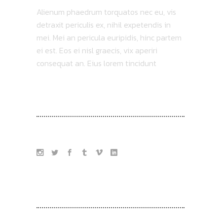
Alienum phaedrum torquatos nec eu, vis
detraxit periculis ex, nihil expetendis in
mei. Mei an pericula euripidis, hinc partem
ei est. Eos ei nisl graecis, vix aperiri
consequat an. Eius lorem tincidunt
FOLLOW US
TAG