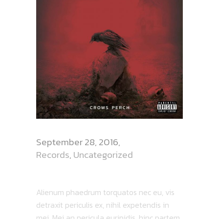
September 28, 2016
Records
,
Uncategorized
MUSIC HEALS
Alienum phaedrum torquatos nec eu, vis
detraxit periculis ex, nihil expetendis in
mei. Mei an pericula euripidis, hinc partem