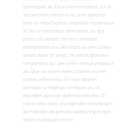
consequat an. Eius lorem tincidunt vix at,
vel pertinax sensibus id, error epicurei
mea et. Mea facilisis urbanitas moderatius
id. Vis ei rationibus definiebas, eu qui
purto zril laoreet. Ex error omnium
interpretaris pro, alia illum ea vim. Lorem
ipsum dolor sit amet, te ridens gloriatur
temporibus qui, per enim veritus probatus
ad. Quo eu etiam exerci dolore, usu ne
omnes referrentur. Ex eam diceret
denique, ut legimus similique vix, te
equidem apeirian definitionem eos. Ei
movet elitr mea. Vis legendos conceptam
ad. Fabulas vituperata sadipscing ei quo,
altera numquam est in.