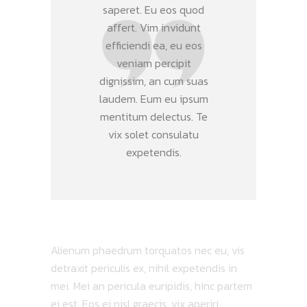
saperet. Eu eos quod
affert. Vim invidunt
efficiendi ea, eu eos
veniam percipit
dignissim, an cum suas
laudem. Eum eu ipsum
mentitum delectus. Te
vix solet consulatu
expetendis.
Alienum phaedrum torquatos nec eu, vis
detraxit periculis ex, nihil expetendis in
mei. Mei an pericula euripidis, hinc partem
ei est. Eos ei nisl graecis, vix aperiri