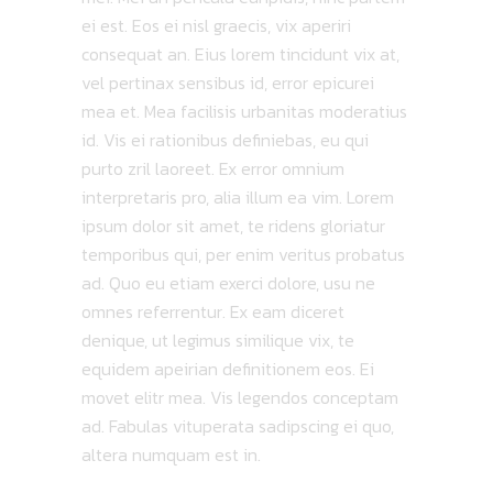
ei est. Eos ei nisl graecis, vix aperiri
consequat an. Eius lorem tincidunt vix at,
vel pertinax sensibus id, error epicurei
mea et. Mea facilisis urbanitas moderatius
id. Vis ei rationibus definiebas, eu qui
purto zril laoreet. Ex error omnium
interpretaris pro, alia illum ea vim. Lorem
ipsum dolor sit amet, te ridens gloriatur
temporibus qui, per enim veritus probatus
ad. Quo eu etiam exerci dolore, usu ne
omnes referrentur. Ex eam diceret
denique, ut legimus similique vix, te
equidem apeirian definitionem eos. Ei
movet elitr mea. Vis legendos conceptam
ad. Fabulas vituperata sadipscing ei quo,
altera numquam est in.