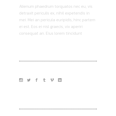
Alienum phaedrum torquatos nec eu, vis
detraxit periculis ex, nihil expetendis in
mei. Mei an pericula euripidis, hinc partem
ei est. Eos ei nisl graecis, vix aperiri
consequat an. Eius lorem tincidunt
FOLLOW US
TAG