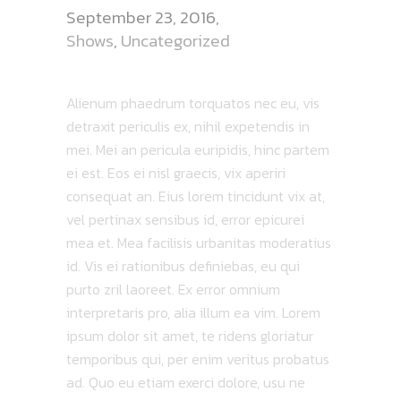
September 23, 2016
Shows
,
Uncategorized
VINYL WALL ART
Alienum phaedrum torquatos nec eu, vis
detraxit periculis ex, nihil expetendis in
mei. Mei an pericula euripidis, hinc partem
ei est. Eos ei nisl graecis, vix aperiri
consequat an. Eius lorem tincidunt vix at,
vel pertinax sensibus id, error epicurei
mea et. Mea facilisis urbanitas moderatius
id. Vis ei rationibus definiebas, eu qui
purto zril laoreet. Ex error omnium
interpretaris pro, alia illum ea vim. Lorem
ipsum dolor sit amet, te ridens gloriatur
temporibus qui, per enim veritus probatus
ad. Quo eu etiam exerci dolore, usu ne