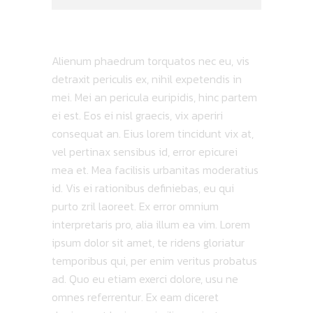
Alienum phaedrum torquatos nec eu, vis
detraxit periculis ex, nihil expetendis in
mei. Mei an pericula euripidis, hinc partem
ei est. Eos ei nisl graecis, vix aperiri
consequat an. Eius lorem tincidunt vix at,
vel pertinax sensibus id, error epicurei
mea et. Mea facilisis urbanitas moderatius
id. Vis ei rationibus definiebas, eu qui
purto zril laoreet. Ex error omnium
interpretaris pro, alia illum ea vim. Lorem
ipsum dolor sit amet, te ridens gloriatur
temporibus qui, per enim veritus probatus
ad. Quo eu etiam exerci dolore, usu ne
omnes referrentur. Ex eam diceret