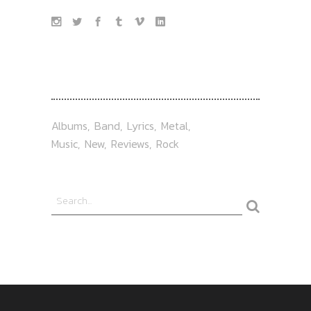
TAG
Albums
Band
Lyrics
Metal
Music
New
Reviews
Rock