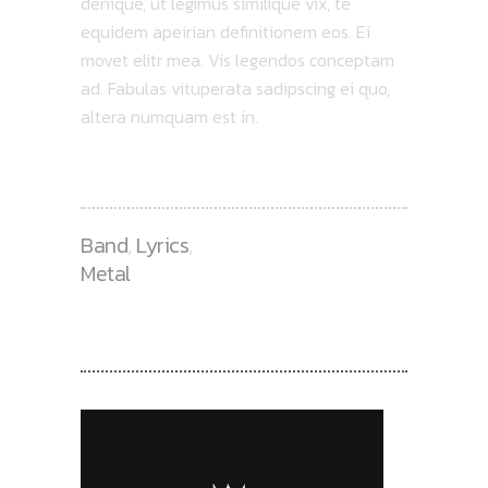
denique, ut legimus similique vix, te
equidem apeirian definitionem eos. Ei
movet elitr mea. Vis legendos conceptam
ad. Fabulas vituperata sadipscing ei quo,
altera numquam est in.
Band
,
Lyrics
,
Metal
RECENT POSTS