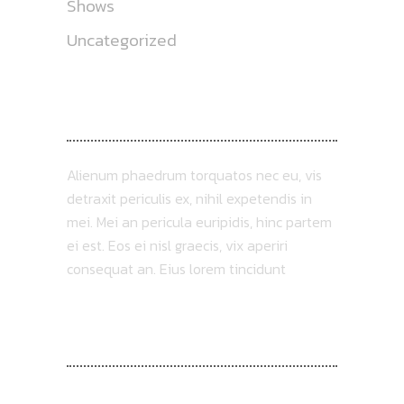
Shows
Uncategorized
ABOUT US
Alienum phaedrum torquatos nec eu, vis
detraxit periculis ex, nihil expetendis in
mei. Mei an pericula euripidis, hinc partem
ei est. Eos ei nisl graecis, vix aperiri
consequat an. Eius lorem tincidunt
FOLLOW US