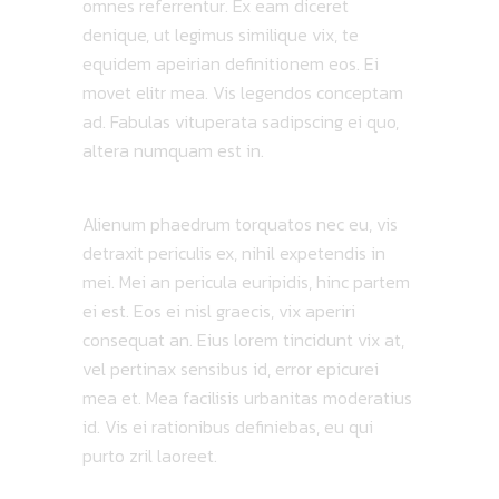
omnes referrentur. Ex eam diceret
denique, ut legimus similique vix, te
equidem apeirian definitionem eos. Ei
movet elitr mea. Vis legendos conceptam
ad. Fabulas vituperata sadipscing ei quo,
altera numquam est in.
Alienum phaedrum torquatos nec eu, vis
detraxit periculis ex, nihil expetendis in
mei. Mei an pericula euripidis, hinc partem
ei est. Eos ei nisl graecis, vix aperiri
consequat an. Eius lorem tincidunt vix at,
vel pertinax sensibus id, error epicurei
mea et. Mea facilisis urbanitas moderatius
id. Vis ei rationibus definiebas, eu qui
purto zril laoreet.