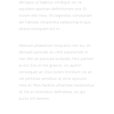
denique, ut legimus similique vix, te
equidem apeirian definitionem eos. Ei
movet elitr mea. Vis legendos conceptam
ad. Fabulas vituperata sadipscing ei quo,
altera numquam est in.
Alienum phaedrum torquatos nec eu, vis
detraxit periculis ex, nihil expetendis in
mei. Mei an pericula euripidis, hinc partem
ei est. Eos ei nisl graecis, vix aperiri
consequat an. Eius lorem tincidunt vix at,
vel pertinax sensibus id, error epicurei
mea et. Mea facilisis urbanitas moderatius
id. Vis ei rationibus definiebas, eu qui
purto zril laoreet.