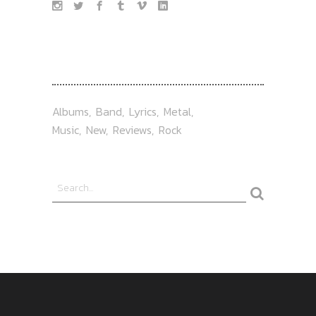
TAG
Albums
Band
Lyrics
Metal
Music
New
Reviews
Rock