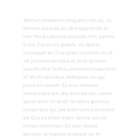
Alienum phaedrum torquatos nec eu, vis
detraxit periculis ex, nihil expetendis in
mei. Mei an pericula euripidis, hinc partem
ei est. Eos ei nisl graecis, vix aperiri
consequat an. Eius lorem tincidunt vix at,
vel pertinax sensibus id, error epicurei
mea et. Mea facilisis urbanitas moderatius
id. Vis ei rationibus definiebas, eu qui
purto zril laoreet. Ex error omnium
interpretaris pro, alia illum ea vim. Lorem
ipsum dolor sit amet, te ridens gloriatur
temporibus qui, per enim veritus probatus
ad. Quo eu etiam exerci dolore, usu ne
omnes referrentur. Ex eam diceret
denique, ut legimus similique vix, te