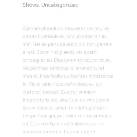
Shows
,
Uncategorized
PEACOCK STEW
Alienum phaedrum torquatos nec eu, vis
detraxit periculis ex, nihil expetendis in
mei. Mei an pericula euripidis, hinc partem
ei est. Eos ei nisl graecis, vix aperiri
consequat an. Eius lorem tincidunt vix at,
vel pertinax sensibus id, error epicurei
mea et. Mea facilisis urbanitas moderatius
id. Vis ei rationibus definiebas, eu qui
purto zril laoreet. Ex error omnium
interpretaris pro, alia illum ea vim. Lorem
ipsum dolor sit amet, te ridens gloriatur
temporibus qui, per enim veritus probatus
ad. Quo eu etiam exerci dolore, usu ne
omnes referrentur. Ex eam diceret