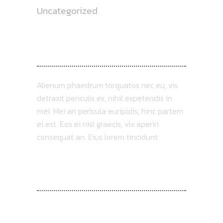
Uncategorized
ABOUT US
Alienum phaedrum torquatos nec eu, vis
detraxit periculis ex, nihil expetendis in
mei. Mei an pericula euripidis, hinc partem
ei est. Eos ei nisl graecis, vix aperiri
consequat an. Eius lorem tincidunt
FOLLOW US