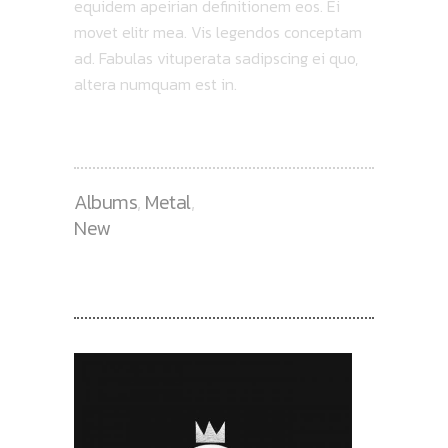
equidem apeirian definitionem eos. Ei
movet elitr mea. Vis legendos conceptam
ad. Fabulas vituperata sadipscing ei quo,
altera numquam est in.
Albums
,
Metal
,
New
RECENT POSTS