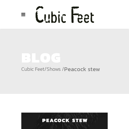
BLOG
Peacock stew
Cubic Feet
/
Shows
/