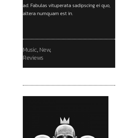
ad. Fabulas vituperata sadipscing ei quo,
altera numquam est in.
Music
,
New
,
Reviews
RECENT POSTS