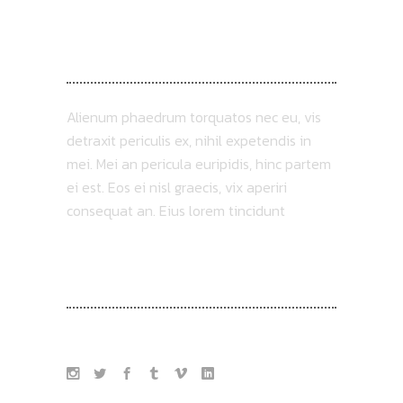
ABOUT US
Alienum phaedrum torquatos nec eu, vis
detraxit periculis ex, nihil expetendis in
mei. Mei an pericula euripidis, hinc partem
ei est. Eos ei nisl graecis, vix aperiri
consequat an. Eius lorem tincidunt
FOLLOW US