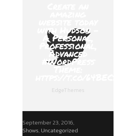
Create an
amazing
website today
with Hudson -
A Personal,
Professional,
Advanced
#WordPress
Theme:
https://t.co/64BECbnZ5
EdgeThemes
September 23, 2016
Shows
,
Uncategorized