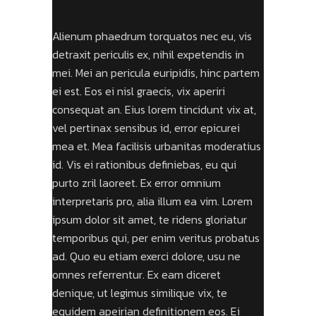
Alienum phaedrum torquatos nec eu, vis
detraxit periculis ex, nihil expetendis in
mei. Mei an pericula euripidis, hinc partem
ei est. Eos ei nisl graecis, vix aperiri
consequat an. Eius lorem tincidunt vix at,
vel pertinax sensibus id, error epicurei
mea et. Mea facilisis urbanitas moderatius
id. Vis ei rationibus definiebas, eu qui
purto zril laoreet. Ex error omnium
interpretaris pro, alia illum ea vim. Lorem
ipsum dolor sit amet, te ridens gloriatur
temporibus qui, per enim veritus probatus
ad. Quo eu etiam exerci dolore, usu ne
omnes referrentur. Ex eam diceret
denique, ut legimus similique vix, te
equidem apeirian definitionem eos. Ei