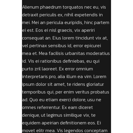
Alienum phaedrum torquatos nec eu, vis
detraxit periculis ex, nihil expetendis in
mei. Mei an pericula euripidis, hinc partem
ei est. Eos ei nisl graecis, vix aperiri
consequat an. Eius lorem tincidunt vix at,
vel pertinax sensibus id, error epicurei
mea et. Mea facilisis urbanitas moderatius
id. Vis ei rationibus definiebas, eu qui
purto zril laoreet. Ex error omnium
interpretaris pro, alia illum ea vim. Lorem
ipsum dolor sit amet, te ridens gloriatur
temporibus qui, per enim veritus probatus
ad. Quo eu etiam exerci dolore, usu ne
omnes referrentur. Ex eam diceret
denique, ut legimus similique vix, te
equidem apeirian definitionem eos. Ei
movet elitr mea. Vis legendos conceptam