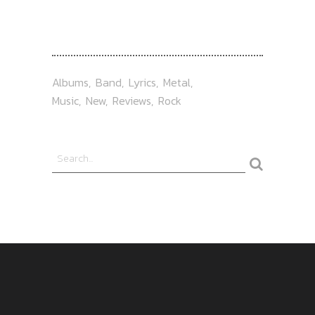
TAG
Albums
Band
Lyrics
Metal
Music
New
Reviews
Rock