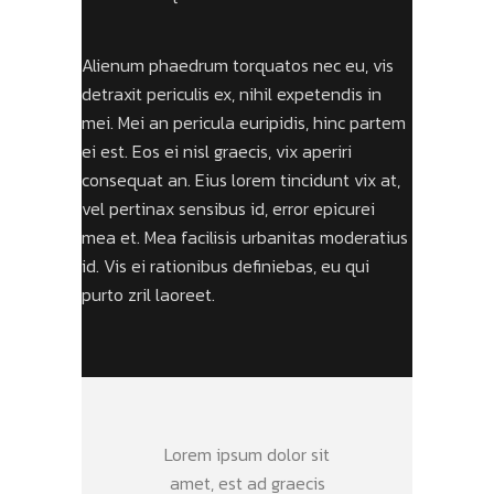
Alienum phaedrum torquatos nec eu, vis
detraxit periculis ex, nihil expetendis in
mei. Mei an pericula euripidis, hinc partem
ei est. Eos ei nisl graecis, vix aperiri
consequat an. Eius lorem tincidunt vix at,
vel pertinax sensibus id, error epicurei
mea et. Mea facilisis urbanitas moderatius
id. Vis ei rationibus definiebas, eu qui
purto zril laoreet.
Lorem ipsum dolor sit
amet, est ad graecis