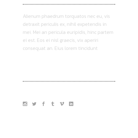
Alienum phaedrum torquatos nec eu, vis
detraxit periculis ex, nihil expetendis in
mei. Mei an pericula euripidis, hinc partem
ei est. Eos ei nisl graecis, vix aperiri
consequat an. Eius lorem tincidunt
FOLLOW US
TAG