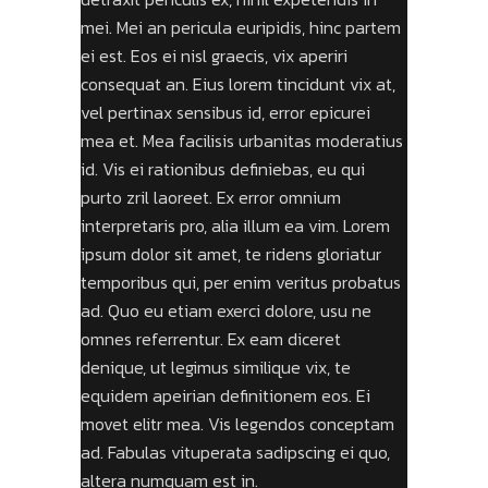
mei. Mei an pericula euripidis, hinc partem
ei est. Eos ei nisl graecis, vix aperiri
consequat an. Eius lorem tincidunt vix at,
vel pertinax sensibus id, error epicurei
mea et. Mea facilisis urbanitas moderatius
id. Vis ei rationibus definiebas, eu qui
purto zril laoreet. Ex error omnium
interpretaris pro, alia illum ea vim. Lorem
ipsum dolor sit amet, te ridens gloriatur
temporibus qui, per enim veritus probatus
ad. Quo eu etiam exerci dolore, usu ne
omnes referrentur. Ex eam diceret
denique, ut legimus similique vix, te
equidem apeirian definitionem eos. Ei
movet elitr mea. Vis legendos conceptam
ad. Fabulas vituperata sadipscing ei quo,
altera numquam est in.