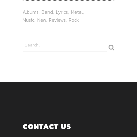
Albums
Band
Lyrics
Metal
Music
New
Reviews
Rock
CONTACT US