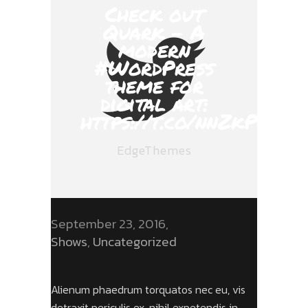
Check out
Quark - A
modern
#WordPress
theme for
digital art:
https://t.co/nnZkPPnYf
EdgeThemes
September 23, 2016
Shows
,
Uncategorized
Alienum phaedrum torquatos nec eu, vis
detraxit periculis ex, nihil expetendis in