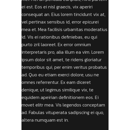
ei est. Eos ei nisl graecis, vix aperiri
consequat an. Eius lorem tincidunt vix at,
vel pertinax sensibus id, error epicurei
mea et. Mea facilisis urbanitas moderatius
id. Vis ei rationibus definiebas, eu qui
purto zril laoreet. Ex error omnium
interpretaris pro, alia illum ea vim. Lorem
ipsum dolor sit amet, te ridens gloriatur
temporibus qui, per enim veritus probatus
ad. Quo eu etiam exerci dolore, usu ne
omnes referrentur. Ex eam diceret
denique, ut legimus similique vix, te
equidem apeirian definitionem eos. Ei
movet elitr mea. Vis legendos conceptam
ad. Fabulas vituperata sadipscing ei quo,
altera numquam est in.