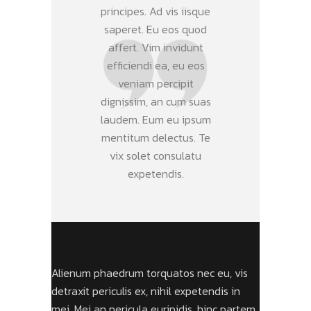
principes. Ad vis iisque
saperet. Eu eos quod
affert. Vim invidunt
efficiendi ea, eu eos
veniam percipit
dignissim, an cum suas
laudem. Eum eu ipsum
mentitum delectus. Te
vix solet consulatu
expetendis.
Alienum phaedrum torquatos nec eu, vis
detraxit periculis ex, nihil expetendis in
mei. Mei an pericula euripidis, hinc partem