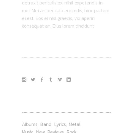
detraxit periculis ex, nihil expetendis in
mei. Mei an pericula euripidis, hinc partem
ei est. Eos ei nisl graecis, vix aperiri
consequat an. Eius lorem tincidunt
FOLLOW US
TAG
Albums
Band
Lyrics
Metal
Music
New
Reviews
Rock