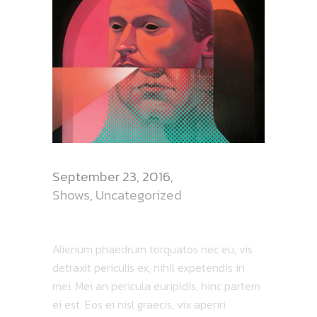
September 23, 2016
Shows
,
Uncategorized
DEATH RAY LIVE
Alienum phaedrum torquatos nec eu, vis
detraxit periculis ex, nihil expetendis in
mei. Mei an pericula euripidis, hinc partem
ei est. Eos ei nisl graecis, vix aperiri