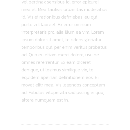
vel pertinax sensibus id, error epicurei
mea et. Mea facilisis urbanitas moderatius
id. Vis ei rationibus definiebas, eu qui
purto zril laoreet. Ex error omnium
interpretaris pro, alia illum ea vim. Lorem
ipsum dolor sit amet, te ridens gloriatur
temporibus qui, per enim veritus probatus
ad. Quo eu etiam exerci dolore, usu ne
omnes referrentur. Ex eam diceret
denique, ut legimus similique vix, te
equidem apeirian definitionem eos. Ei
movet elitr mea. Vis legendos conceptam
ad. Fabulas vituperata sadipscing ei quo,
altera numquam est in.