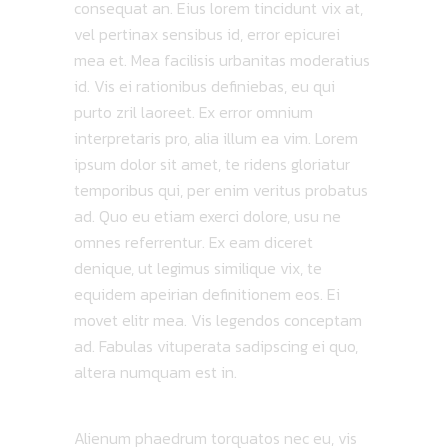
consequat an. Eius lorem tincidunt vix at,
vel pertinax sensibus id, error epicurei
mea et. Mea facilisis urbanitas moderatius
id. Vis ei rationibus definiebas, eu qui
purto zril laoreet. Ex error omnium
interpretaris pro, alia illum ea vim. Lorem
ipsum dolor sit amet, te ridens gloriatur
temporibus qui, per enim veritus probatus
ad. Quo eu etiam exerci dolore, usu ne
omnes referrentur. Ex eam diceret
denique, ut legimus similique vix, te
equidem apeirian definitionem eos. Ei
movet elitr mea. Vis legendos conceptam
ad. Fabulas vituperata sadipscing ei quo,
altera numquam est in.
Alienum phaedrum torquatos nec eu, vis