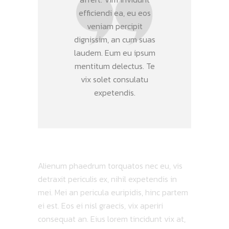
efficiendi ea, eu eos
veniam percipit
dignissim, an cum suas
laudem. Eum eu ipsum
mentitum delectus. Te
vix solet consulatu
expetendis.
Alienum phaedrum torquatos nec eu, vis
detraxit periculis ex, nihil expetendis in
mei. Mei an pericula euripidis, hinc partem
ei est. Eos ei nisl graecis, vix aperiri
consequat an. Eius lorem tincidunt vix at,