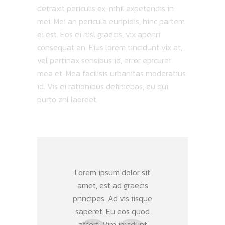
detraxit periculis ex, nihil expetendis in
mei. Mei an pericula euripidis, hinc partem
ei est. Eos ei nisl graecis, vix aperiri
consequat an. Eius lorem tincidunt vix at,
vel pertinax sensibus id, error epicurei
mea et. Mea facilisis urbanitas moderatius
id. Vis ei rationibus definiebas, eu qui
purto zril laoreet.
Lorem ipsum dolor sit
amet, est ad graecis
principes. Ad vis iisque
saperet. Eu eos quod
affert. Vim invidunt