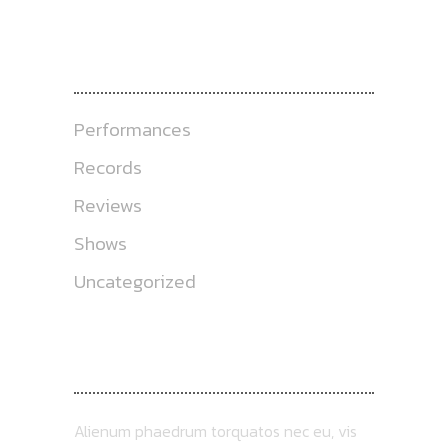
CATEGORIES
Performances
Records
Reviews
Shows
Uncategorized
ABOUT US
Alienum phaedrum torquatos nec eu, vis