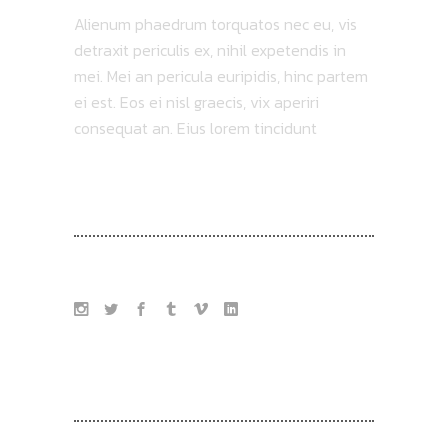
Alienum phaedrum torquatos nec eu, vis
detraxit periculis ex, nihil expetendis in
mei. Mei an pericula euripidis, hinc partem
ei est. Eos ei nisl graecis, vix aperiri
consequat an. Eius lorem tincidunt
FOLLOW US
TAG