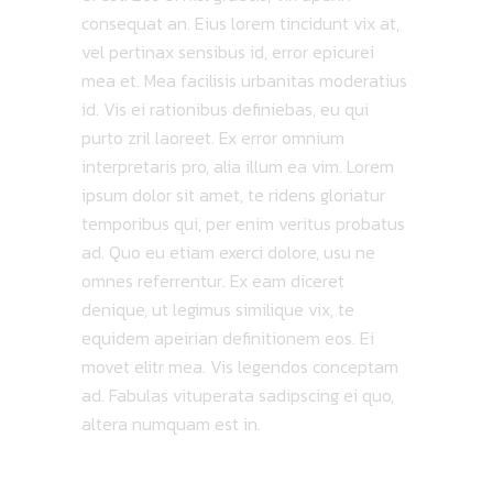
consequat an. Eius lorem tincidunt vix at,
vel pertinax sensibus id, error epicurei
mea et. Mea facilisis urbanitas moderatius
id. Vis ei rationibus definiebas, eu qui
purto zril laoreet. Ex error omnium
interpretaris pro, alia illum ea vim. Lorem
ipsum dolor sit amet, te ridens gloriatur
temporibus qui, per enim veritus probatus
ad. Quo eu etiam exerci dolore, usu ne
omnes referrentur. Ex eam diceret
denique, ut legimus similique vix, te
equidem apeirian definitionem eos. Ei
movet elitr mea. Vis legendos conceptam
ad. Fabulas vituperata sadipscing ei quo,
altera numquam est in.