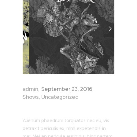
admin
September 23, 2016
Shows
,
Uncategorized
CROWS PERCH REVIEW
Alienum phaedrum torquatos nec eu, vis
detraxit periculis ex, nihil expetendis in
mei. Mei an pericula euripidis, hinc partem