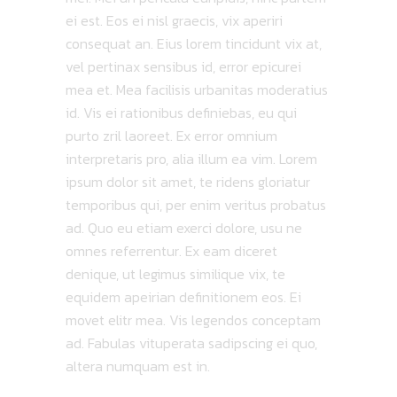
ei est. Eos ei nisl graecis, vix aperiri
consequat an. Eius lorem tincidunt vix at,
vel pertinax sensibus id, error epicurei
mea et. Mea facilisis urbanitas moderatius
id. Vis ei rationibus definiebas, eu qui
purto zril laoreet. Ex error omnium
interpretaris pro, alia illum ea vim. Lorem
ipsum dolor sit amet, te ridens gloriatur
temporibus qui, per enim veritus probatus
ad. Quo eu etiam exerci dolore, usu ne
omnes referrentur. Ex eam diceret
denique, ut legimus similique vix, te
equidem apeirian definitionem eos. Ei
movet elitr mea. Vis legendos conceptam
ad. Fabulas vituperata sadipscing ei quo,
altera numquam est in.