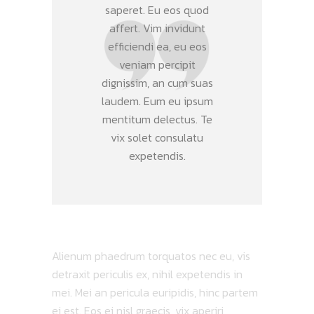
saperet. Eu eos quod
affert. Vim invidunt
efficiendi ea, eu eos
veniam percipit
dignissim, an cum suas
laudem. Eum eu ipsum
mentitum delectus. Te
vix solet consulatu
expetendis.
Alienum phaedrum torquatos nec eu, vis
detraxit periculis ex, nihil expetendis in
mei. Mei an pericula euripidis, hinc partem
ei est. Eos ei nisl graecis, vix aperiri