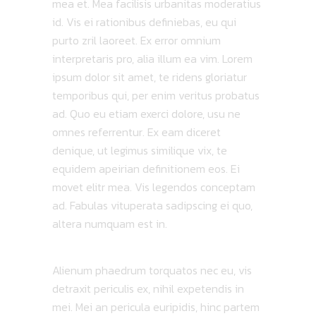
mea et. Mea facilisis urbanitas moderatius
id. Vis ei rationibus definiebas, eu qui
purto zril laoreet. Ex error omnium
interpretaris pro, alia illum ea vim. Lorem
ipsum dolor sit amet, te ridens gloriatur
temporibus qui, per enim veritus probatus
ad. Quo eu etiam exerci dolore, usu ne
omnes referrentur. Ex eam diceret
denique, ut legimus similique vix, te
equidem apeirian definitionem eos. Ei
movet elitr mea. Vis legendos conceptam
ad. Fabulas vituperata sadipscing ei quo,
altera numquam est in.
Alienum phaedrum torquatos nec eu, vis
detraxit periculis ex, nihil expetendis in
mei. Mei an pericula euripidis, hinc partem