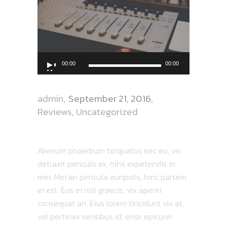
Audio
00:00
00:00
Player
admin
September 21, 2016
Reviews
,
Uncategorized
LISTEN TO WADE
Alienum phaedrum torquatos nec eu, vis
detraxit periculis ex, nihil expetendis in
mei. Mei an pericula euripidis, hinc partem
ei est. Eos ei nisl graecis, vix aperiri
consequat an. Eius lorem tincidunt vix at,
vel pertinax sensibus id, error epicurei