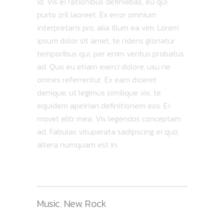
id. Vis ei rationibus definiebas, eu qui
purto zril laoreet. Ex error omnium
interpretaris pro, alia illum ea vim. Lorem
ipsum dolor sit amet, te ridens gloriatur
temporibus qui, per enim veritus probatus
ad. Quo eu etiam exerci dolore, usu ne
omnes referrentur. Ex eam diceret
denique, ut legimus similique vix, te
equidem apeirian definitionem eos. Ei
movet elitr mea. Vis legendos conceptam
ad. Fabulas vituperata sadipscing ei quo,
altera numquam est in.
Music
,
New
,
Rock