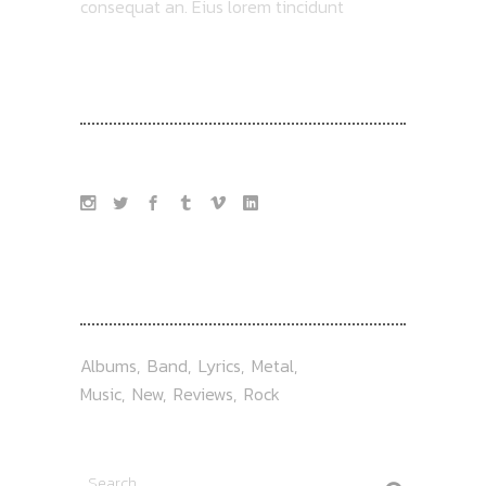
consequat an. Eius lorem tincidunt
FOLLOW US
TAG
Albums
Band
Lyrics
Metal
Music
New
Reviews
Rock