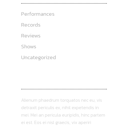
Performances
Records
Reviews
Shows
Uncategorized
ABOUT US
Alienum phaedrum torquatos nec eu, vis
detraxit periculis ex, nihil expetendis in
mei. Mei an pericula euripidis, hinc partem
ei est. Eos ei nisl graecis, vix aperiri