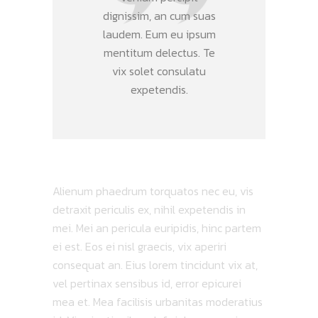
dignissim, an cum suas
laudem. Eum eu ipsum
mentitum delectus. Te
vix solet consulatu
expetendis.
Alienum phaedrum torquatos nec eu, vis
detraxit periculis ex, nihil expetendis in
mei. Mei an pericula euripidis, hinc partem
ei est. Eos ei nisl graecis, vix aperiri
consequat an. Eius lorem tincidunt vix at,
vel pertinax sensibus id, error epicurei
mea et. Mea facilisis urbanitas moderatius