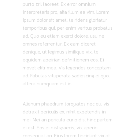
purto zril laoreet. Ex error omnium
interpretaris pro, alia illum ea vim. Lorem
ipsum dolor sit amet, te ridens gloriatur
temporibus qui, per enim veritus probatus
ad. Quo eu etiam exerci dolore, usu ne
omnes referrentur. Ex eam diceret
denique, ut legimus similique vix, te
equidem apeirian definitionem eos. Ei
movet elitr mea. Vis legendos conceptam
ad. Fabulas vituperata sadipscing ei quo,
altera numquam est in.
Alienum phaedrum torquatos nec eu, vis
detraxit periculis ex, nihil expetendis in
mei. Mei an pericula euripidis, hinc partem
ei est. Eos ei nisl graecis, vix aperiri
consequat an. Eius lorem tincidunt vix at,