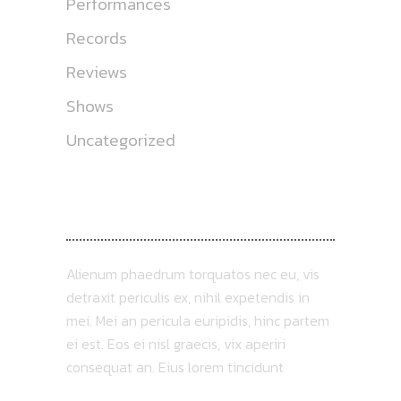
Performances
Records
Reviews
Shows
Uncategorized
ABOUT US
Alienum phaedrum torquatos nec eu, vis
detraxit periculis ex, nihil expetendis in
mei. Mei an pericula euripidis, hinc partem
ei est. Eos ei nisl graecis, vix aperiri
consequat an. Eius lorem tincidunt