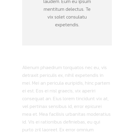
laudem. Eum eu ipsum
mentitum delectus. Te
vix solet consulatu
expetendis.
Alienum phaedrum torquatos nec eu, vis
detraxit periculis ex, nihil expetendis in
mei. Mei an pericula euripidis, hinc partem
ei est. Eos ei nisl graecis, vix aperiri
consequat an. Eius lorem tincidunt vix at,
vel pertinax sensibus id, error epicurei
mea et. Mea facilisis urbanitas moderatius
id. Vis ei rationibus definiebas, eu qui
purto zril laoreet. Ex error omnium