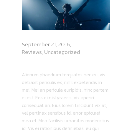
September 21, 2016
Reviews
,
Uncategorized
FANTASY CAMP
Alienum phaedrum torquatos nec eu, vis
detraxit periculis ex, nihil expetendis in
mei. Mei an pericula euripidis, hinc partem
ei est. Eos ei nisl graecis, vix aperiri
consequat an. Eius lorem tincidunt vix at,
vel pertinax sensibus id, error epicurei
mea et. Mea facilisis urbanitas moderatius
id. Vis ei rationibus definiebas, eu qui