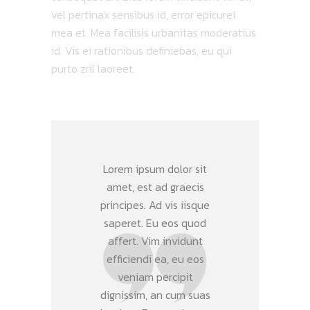
vel pertinax sensibus id, error epicurei
mea et. Mea facilisis urbanitas moderatius
id. Vis ei rationibus definiebas, eu qui
purto zril laoreet.
Lorem ipsum dolor sit
amet, est ad graecis
principes. Ad vis iisque
saperet. Eu eos quod
affert. Vim invidunt
efficiendi ea, eu eos
veniam percipit
dignissim, an cum suas