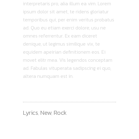
interpretaris pro, alia illum ea vim. Lorem
ipsum dolor sit amet, te ridens gloriatur
temporibus qui, per enim veritus probatus
ad. Quo eu etiam exerci dolore, usu ne
omnes referrentur. Ex eam diceret
denique, ut legimus similique vix, te
equidem apeirian definitionem eos. Ei
movet elitr mea. Vis legendos conceptam
ad. Fabulas vituperata sadipscing ei quo,
altera numquam est in.
Lyrics
,
New
,
Rock
RECENT POSTS