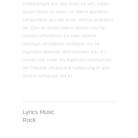
interpretaris pro, alia illum ea vim. Lorem
ipsum dolor sit amet, te ridens gloriatur
temporibus qui, per enim veritus probatus
ad. Quo eu etiam exerci dolore, usu ne
omnes referrentur. Ex eam diceret
denique, ut legimus similique vix, te
equidem apeirian definitionem eos. Ei
movet elitr mea. Vis legendos conceptam
ad. Fabulas vituperata sadipscing ei quo,
altera numquam est in.
Lyrics
,
Music
,
Rock