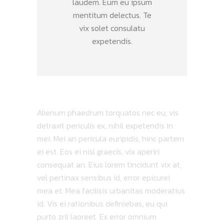
laudem. Eum eu ipsum
mentitum delectus. Te
vix solet consulatu
expetendis.
Alienum phaedrum torquatos nec eu, vis
detraxit periculis ex, nihil expetendis in
mei. Mei an pericula euripidis, hinc partem
ei est. Eos ei nisl graecis, vix aperiri
consequat an. Eius lorem tincidunt vix at,
vel pertinax sensibus id, error epicurei
mea et. Mea facilisis urbanitas moderatius
id. Vis ei rationibus definiebas, eu qui
purto zril laoreet. Ex error omnium