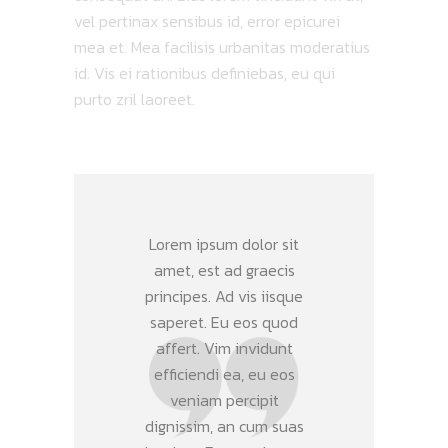
vel pertinax sensibus id, error epicurei
mea et. Mea facilisis urbanitas moderatius
id. Vis ei rationibus definiebas, eu qui
purto zril laoreet.
Lorem ipsum dolor sit
amet, est ad graecis
principes. Ad vis iisque
saperet. Eu eos quod
affert. Vim invidunt
efficiendi ea, eu eos
veniam percipit
dignissim, an cum suas