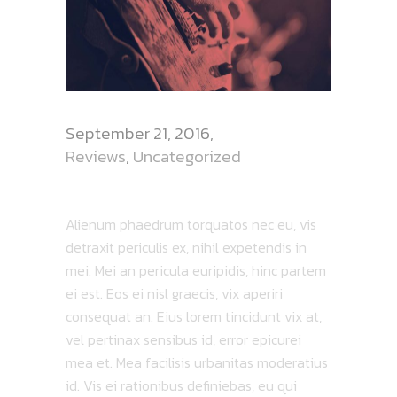
September 21, 2016
Reviews
,
Uncategorized
DATES FOR FORTRESS
Alienum phaedrum torquatos nec eu, vis
detraxit periculis ex, nihil expetendis in
mei. Mei an pericula euripidis, hinc partem
ei est. Eos ei nisl graecis, vix aperiri
consequat an. Eius lorem tincidunt vix at,
vel pertinax sensibus id, error epicurei
mea et. Mea facilisis urbanitas moderatius
id. Vis ei rationibus definiebas, eu qui