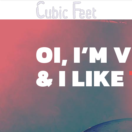
OI, I’M 
& I LIKE