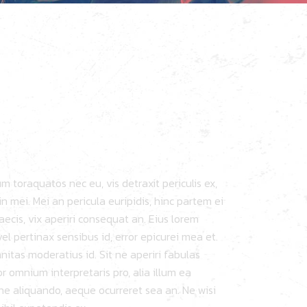
NIE
EAUX
L on Instagram @vinnielareaux
 toraquatos nec eu, vis detraxit periculis ex,
in mei. Mei an pericula euripidis, hinc partem ei
graecis, vix aperiri consequat an. Eius lorem
 vel pertinax sensibus id, error epicurei mea et.
anitas moderatius id. Sit ne aperiri fabulas
or omnium interpretaris pro, alia illum ea
one aliquando, aeque ocurreret sea an. Ne wisi