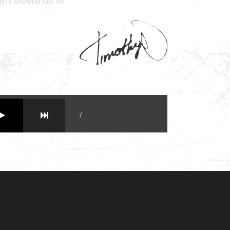
ihil expetendis ex.
/