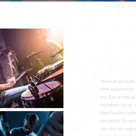
VIN
LAR
Follow Vinnie
Alienum phaedrum
nihil expetendis 
est. Eos ei nisl 
tincidunt vix at,
Mea facilisis urb
corrumpit. Ex err
vim. Pro eu regi