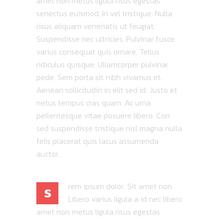
amet non metus ligula risus egestas
senectus euismod. In vel tristique. Nulla
risus aliquam venenatis ut feugiat.
Suspendisse nec ultricies. Pulvinar fusce
varius consequat quis ornare. Tellus
ridiculus quisque. Ullamcorper pulvinar
pede. Sem porta sit nibh vivamus et.
Aenean sollicitudin in elit sed id. Justo et
netus tempus cras quam. Ac urna
pellentesque vitae posuere libero. Con
sed suspendisse tristique nisl magna nulla
felis placerat quis lacus assumenda
auctor.
rem ipsum dolor. Sit amet non.
S
Libero varius ligula a id nec libero
amet non metus ligula risus egestas