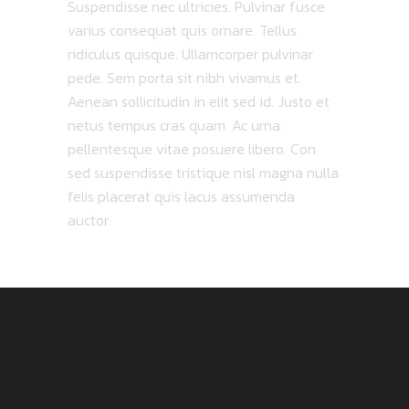
Suspendisse nec ultricies. Pulvinar fusce
varius consequat quis ornare. Tellus
ridiculus quisque. Ullamcorper pulvinar
pede. Sem porta sit nibh vivamus et.
Aenean sollicitudin in elit sed id. Justo et
netus tempus cras quam. Ac urna
pellentesque vitae posuere libero. Con
sed suspendisse tristique nisl magna nulla
felis placerat quis lacus assumenda
auctor.