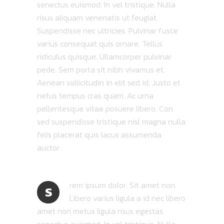
senectus euismod. In vel tristique. Nulla
risus aliquam venenatis ut feugiat.
Suspendisse nec ultricies. Pulvinar fusce
varius consequat quis ornare. Tellus
ridiculus quisque. Ullamcorper pulvinar
pede. Sem porta sit nibh vivamus et.
Aenean sollicitudin in elit sed id. Justo et
netus tempus cras quam. Ac urna
pellentesque vitae posuere libero. Con
sed suspendisse tristique nisl magna nulla
felis placerat quis lacus assumenda
auctor.
rem ipsum dolor. Sit amet non.
S
Libero varius ligula a id nec libero
amet non metus ligula risus egestas