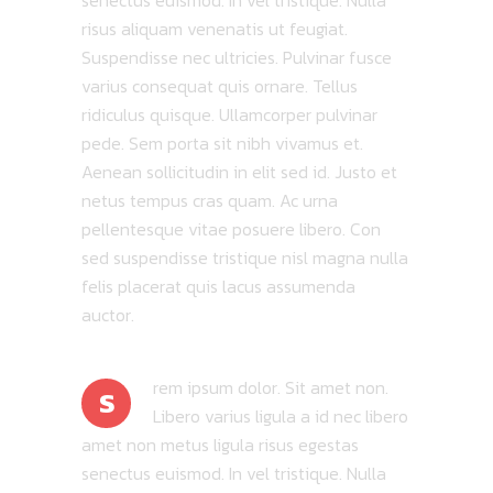
senectus euismod. In vel tristique. Nulla
risus aliquam venenatis ut feugiat.
Suspendisse nec ultricies. Pulvinar fusce
varius consequat quis ornare. Tellus
ridiculus quisque. Ullamcorper pulvinar
pede. Sem porta sit nibh vivamus et.
Aenean sollicitudin in elit sed id. Justo et
netus tempus cras quam. Ac urna
pellentesque vitae posuere libero. Con
sed suspendisse tristique nisl magna nulla
felis placerat quis lacus assumenda
auctor.
rem ipsum dolor. Sit amet non.
S
Libero varius ligula a id nec libero
amet non metus ligula risus egestas
senectus euismod. In vel tristique. Nulla