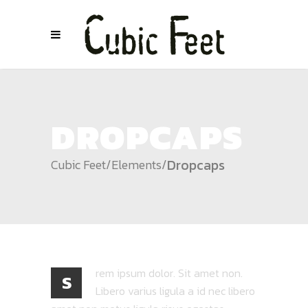
DROPCAPS
Dropcaps
Cubic Feet
/
Elements
/
rem ipsum dolor. Sit amet non.
S
Libero varius ligula a id nec libero