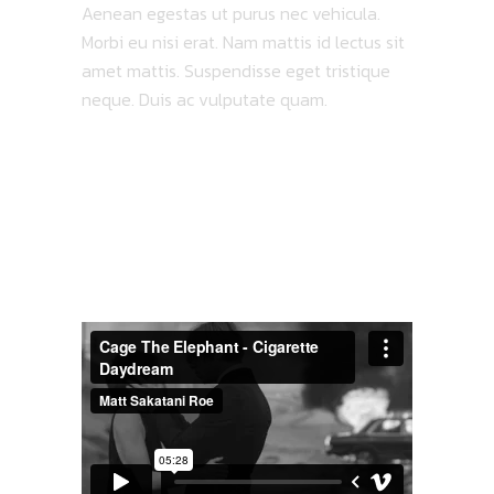
Aenean egestas ut purus nec vehicula.
Morbi eu nisi erat. Nam mattis id lectus sit
amet mattis. Suspendisse eget tristique
neque. Duis ac vulputate quam.
LATEST
VIDEO