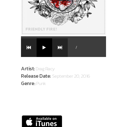
/
Artist:
Drag Racy
Release Date:
September 20, 2016
Genre:
Punk
AVAILABLE ON