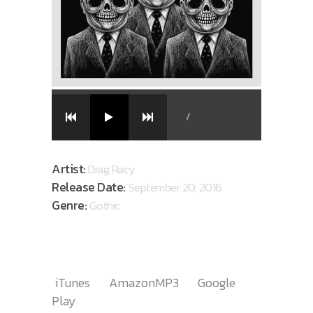
/
Artist:
Drag Racy
Release Date:
September 20, 2016
Genre:
Gothic
AVAILABLE ON
iTunes
AmazonMP3
Google
Play