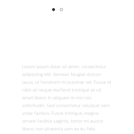
Quoflex
TRACKLIST
ABOUT ALBUM
Lorem ipsum dolor sit amet, consectetur
adipiscing elit. Aenean feugiat dictum
lacus, ut hendrerit mi pulvinar vel. Fusce id
nibh at neque eleifend tristique at sit
amet libero. In aliquam in nisl nec
sollicitudin. Sed consectetur volutpat sem
vitae facilisis. Fusce tristique, magna
ornare facilisis sagittis, tortor mi auctor
libero, non pharetra sem ex eu felis.