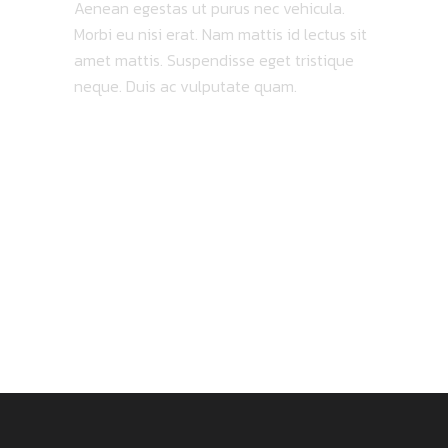
Aenean egestas ut purus nec vehicula.
Morbi eu nisi erat. Nam mattis id lectus sit
amet mattis. Suspendisse eget tristique
neque. Duis ac vulputate quam.
LATEST
VIDEO