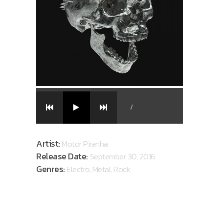
/
Artist:
Motor Piranha
Release Date:
September 30, 2016
Genres:
Electro, Metal, Rock
AVAILABLE ON