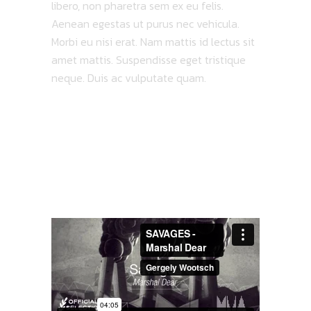
libero, non pharetra sem ex eu felis.
Aenean egestas ut purus nec vehicula.
Morbi eu nisi erat. Nam mattis id lectus sit
amet mattis. Suspendisse eget tristique
neque. Duis ac vulputate quam.
LATEST
VIDEO