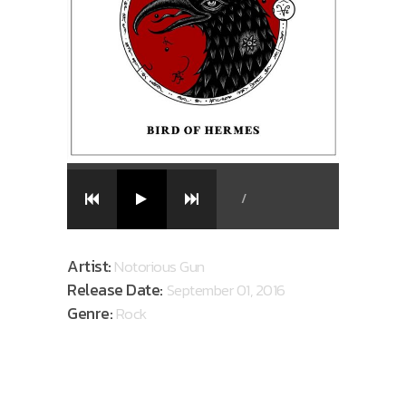
/
Artist:
Notorious Gun
Release Date:
September 01, 2016
Genre:
Rock
AVAILABLE ON