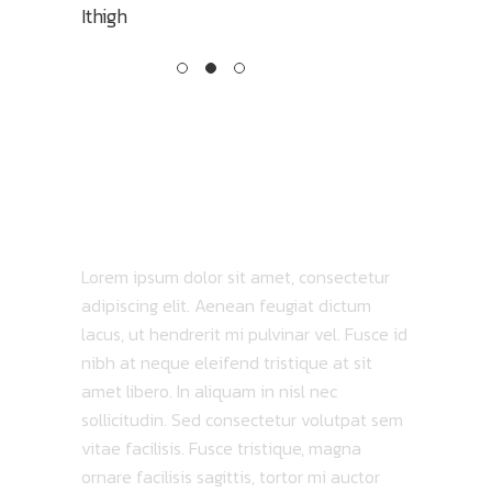
Ithigh
Music Times
TRACKLIST
ABOUT ALBUM
Lorem ipsum dolor sit amet, consectetur
adipiscing elit. Aenean feugiat dictum
lacus, ut hendrerit mi pulvinar vel. Fusce id
nibh at neque eleifend tristique at sit
amet libero. In aliquam in nisl nec
sollicitudin. Sed consectetur volutpat sem
vitae facilisis. Fusce tristique, magna
ornare facilisis sagittis, tortor mi auctor