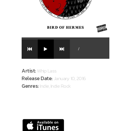
/
Artist:
Whip Lass
Release Date:
January 10, 2016
Genres:
Indie, Indie Rock
AVAILABLE ON