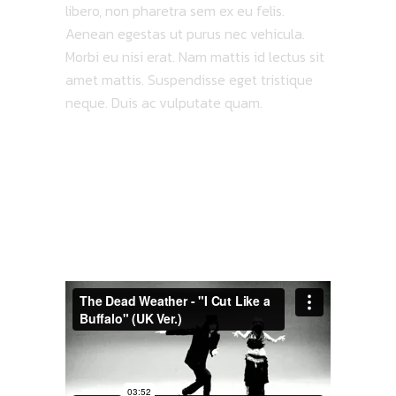
libero, non pharetra sem ex eu felis.
Aenean egestas ut purus nec vehicula.
Morbi eu nisi erat. Nam mattis id lectus sit
amet mattis. Suspendisse eget tristique
neque. Duis ac vulputate quam.
LATEST
VIDEO