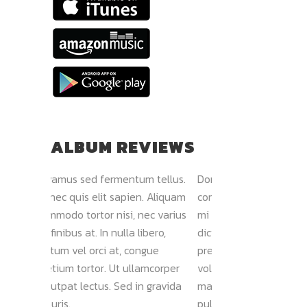
ALBUM REVIEWS
ed fermentum tellus.
Donec quis elit sapien. Aliquam
Nam ve
 elit sapien. Aliquam
commodo tortor nisi, nec varius
Morbi v
rtor nisi, nec varius
mi finibus at. In nulla libero,
faucibu
at. In nulla libero,
dictum vel orci at, congue
sollici
 orci at, congue
pretium tortor. Ut ullamcorper
Sed vi
rtor. Ut ullamcorper
volutpat lectus. Sed in gravida
ultrici
ectus. Sed in gravida
mauris. Nam vehicula commodo
amet, 
pulvinar.