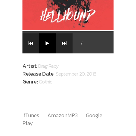
/
Artist:
Drag Racy
Release Date:
September 20, 2016
Genre:
Gothic
AVAILABLE ON
iTunes
AmazonMP3
Google
Play
TRACKLIST