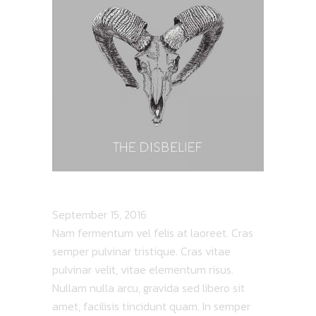
DRUNESE OTHALT
September 15, 2016
Nam fermentum vel felis at laoreet. Cras
semper pulvinar tristique. Cras vitae
pulvinar velit, vitae elementum risus.
Nullam nulla arcu, gravida sed libero sit
amet, facilisis tincidunt quam. In semper