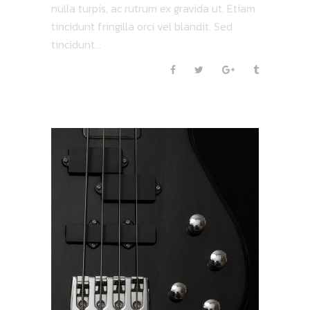
nulla turpis, ac rutrum ex gravida ut. Etiam
tincidunt fringilla orci vel blandit. Sed
tincidunt...