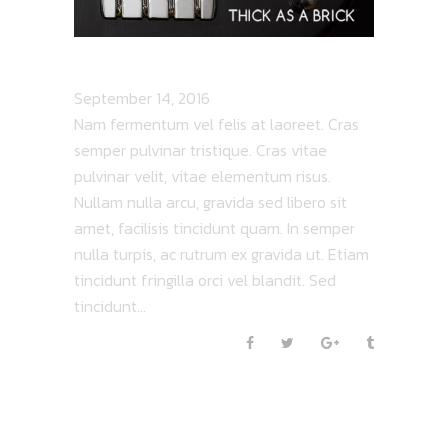
FADED STREETS
September 14, 2016
Nam fermentum vel felis at laoreet. Cras
semper pulvinar tristique. Cras vitae
pulvinar velit, vitae elementum risus.
Nullam nulla arcu, gravida sed libero sit
amet, facilisis tincidunt quam. In semper
nulla turpis, ac rutrum ex gravida ut. Etiam
tincidunt fringilla orci vel blandit. Sed
tincidunt...