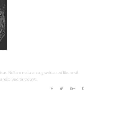
sus. Nullam nulla arcu, gravida sed libero sit
andit. Sed tincidunt...