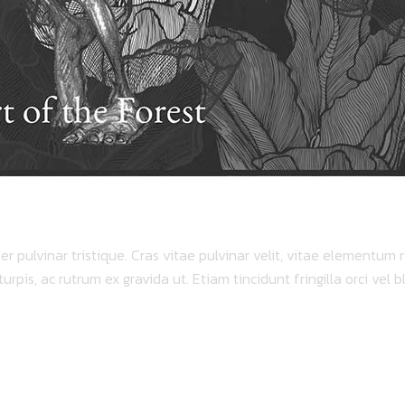
 pulvinar tristique. Cras vitae pulvinar velit, vitae elementum ri
urpis, ac rutrum ex gravida ut. Etiam tincidunt fringilla orci vel bl