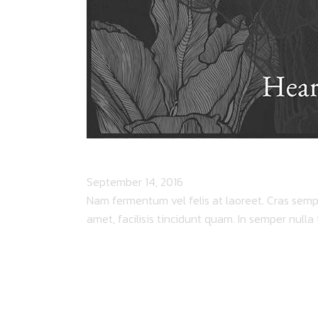
BILLY WYMAN
September 14, 2016
Nam fermentum vel felis at laoreet. Cras semper
amet, facilisis tincidunt quam. In semper nulla t